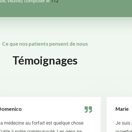
ale, veuillez composer le
112
.
Ce que nos patients pensent de nous
Témoignages
Domenico
Marie
a médecine au forfait est quelque chose
Je suis
’utile à notre communauté. Les gens ne
ouvertur