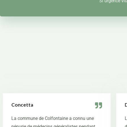
Si urgence vit
Concetta
La commune de Colfontaine a connu une
L
pénurie de médecins généralistes pendant
d