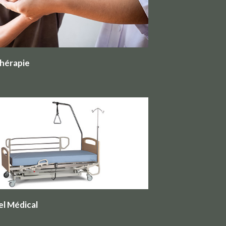
thérapie
el Médical