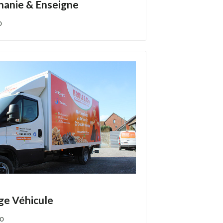
hanie & Enseigne
o
ge Véhicule
Co