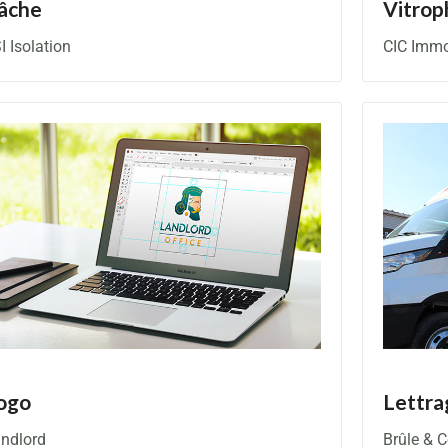
âche
Vitrop
I Isolation
CIC Imm
ogo
Lettra
ndlord
Brûle & 