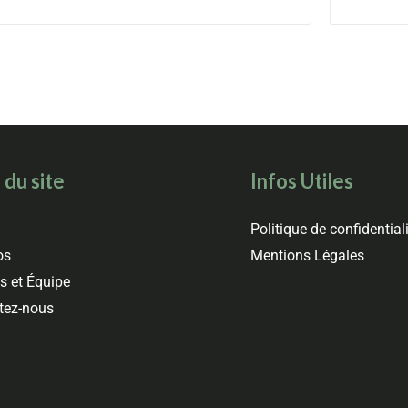
 du site
Infos Utiles
l
Politique de confidential
os
Mentions Légales
s et Équipe
tez-nous