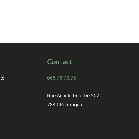
Contact
ité
065.70.70.75
Rue Achille Delattre 207
7340 Pâturages