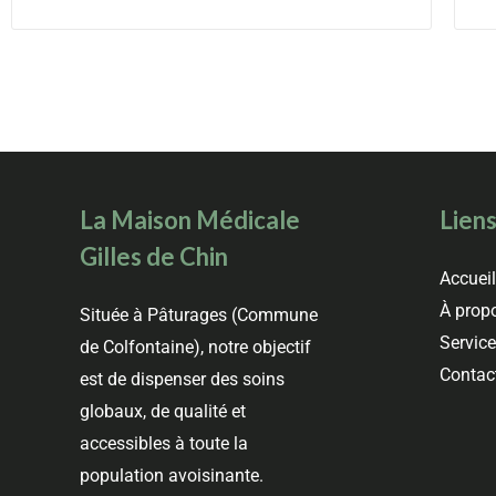
La Maison Médicale
Liens
Gilles de Chin
Accuei
À prop
Située à Pâturages (Commune
Service
de Colfontaine), notre objectif
Contac
est de dispenser des soins
globaux, de qualité et
accessibles à toute la
population avoisinante.